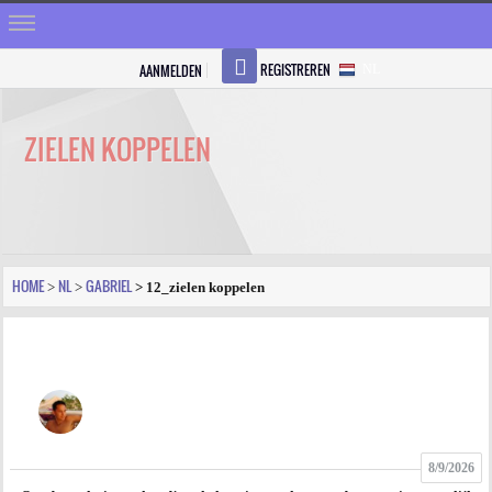
REGISTREREN
AANMELDEN
NL
HOME
STRALEN
ZIELEN KOPPELEN
REGISTREREN
SHOP
VRAGEN
HOME
NL
GABRIEL
>
>
> 12_zielen koppelen
BLOGS
FORUM
FOTO
8/9/2026
VIDEO