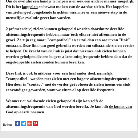
Om de evolutie een handje te helpen is er ook een andere manier mogelijk.
Dit is het
koppelen
en bewust maken van de aardse zielen. Het koppelen
AGENDA
van zielen geeft ongekende krachten waarmee er een
nieuwe stap in de
menselijke evolutie
gezet kan worden.
PRAKTIJK
2 (of meerdere) zielen kunnen gekoppeld worden doordat ze dezelfde
afstemmingsfrequentie hebben, maar toch elkaar niet afremmen in de
groei. Ze zijn zeg maar "compatibel" en er zal dan een soort van "link"
ontstaan. Deze link kan goed gebruikt worden om stilstaande zielen verder
te helpen. De kracht van de link is juist dat hiermee ook zielen kunnen
worden geholpen die een hogere afstemmingfrequentie hebben dan dat de
ongekoppelde zielen zouden kunnen bereiken.
Deze link is ook bruikbaar voor een heel ander doel, namelijk
"compatibel" worden met zielen met een hogere afstemmingsfrequentie.
Hierdoor is "contact" met de verder geëvolueerde zielen ineens een stuk
eenvoudiger geworden, want we zitten al op dezelfde frequentie.
Wanneer er voldoende zielen gekoppeld zijn kan zelfs de
afstemmingsfrequentie van God worden bereikt. Je kunt dit
de komst van
God op aarde
noemen.
Delen: