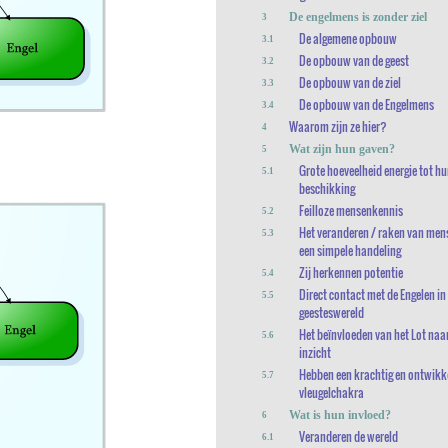
De engelmens is zonder ziel
3
De algemene opbouw
3.1
De opbouw van de geest
3.2
De opbouw van de ziel
3.3
De opbouw van de Engelmens
3.4
Waarom zijn ze hier?
4
Wat zijn hun gaven?
5
Grote hoeveelheid energie tot h
5.1
beschikking
Feilloze mensenkennis
5.2
Het veranderen / raken van men
5.3
een simpele handeling
Zij herkennen potentie
5.4
Direct contact met de Engelen in
5.5
geesteswereld
Het beïnvloeden van het Lot naa
5.6
inzicht
Hebben een krachtig en ontwikk
5.7
vleugelchakra
Wat is hun invloed?
6
Veranderen de wereld
6.1