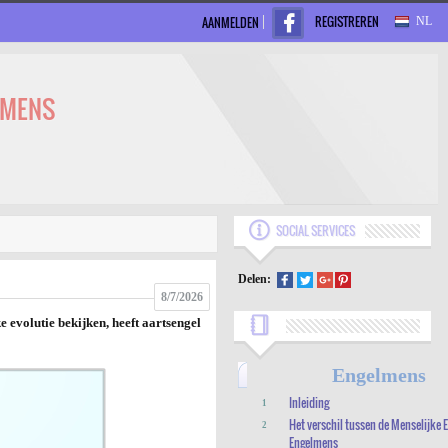
REGISTREREN
AANMELDEN
NL
LMENS
SOCIAL SERVICES
Delen:
8/7/2026
 evolutie bekijken, heeft aartsengel
Engelmens
Inleiding
1
Het verschil tussen de Menselijke E
2
Engelmens