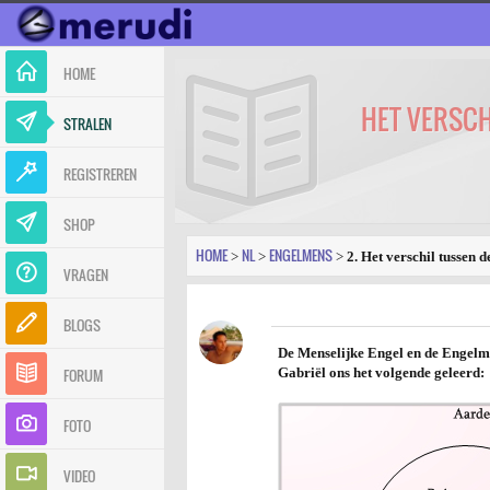
HOME
HET VERSCH
STRALEN
REGISTREREN
SHOP
HOME
NL
ENGELMENS
>
>
>
2. Het verschil tussen 
VRAGEN
BLOGS
De Menselijke Engel en de Engelmen
FORUM
Gabriël ons het volgende geleerd:
FOTO
VIDEO