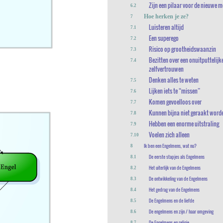
Zijn een pilaar voor de nieuwe 
6.2
Hoe herken je ze?
7
Luisteren altijd
7.1
Een superego
7.2
Risico op grootheidswaanzin
7.3
Bezitten over een onuitputtelijk
7.4
zelfvertrouwen
Denken alles te weten
7.5
Lijken iets te “missen”
7.6
Komen gevoelloos over
7.7
Kunnen bijna niet geraakt word
7.8
Hebben een enorme uitstraling
7.9
Voelen zich alleen
7.10
Ik ben een Engelmens, wat nu?
8
De eerste stapjes als Engelmens
8.1
Het uiterlijk van de Engelmens
8.2
De ontwikkeling van de Engelmens
8.3
Het gedrag van de Engelmens
8.4
De Engelmens en de liefde
8.5
De engelmens en zijn / haar omgeving
8.6
De Engelmens en religie
8.7