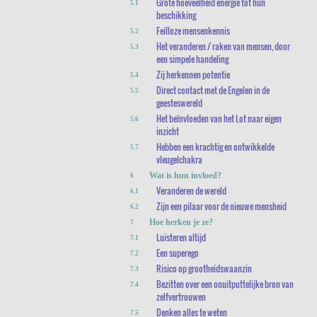
Grote hoeveelheid energie tot hun
5.1
beschikking
Feilloze mensenkennis
5.2
Het veranderen / raken van mensen, door
5.3
een simpele handeling
Zij herkennen potentie
5.4
Direct contact met de Engelen in de
5.5
geesteswereld
Het beïnvloeden van het Lot naar eigen
5.6
inzicht
Hebben een krachtig en ontwikkelde
5.7
vleugelchakra
Wat is hun invloed?
6
Veranderen de wereld
6.1
Zijn een pilaar voor de nieuwe mensheid
6.2
Hoe herken je ze?
7
Luisteren altijd
7.1
Een superego
7.2
Risico op grootheidswaanzin
7.3
Bezitten over een onuitputtelijke bron van
7.4
zelfvertrouwen
Denken alles te weten
7.5