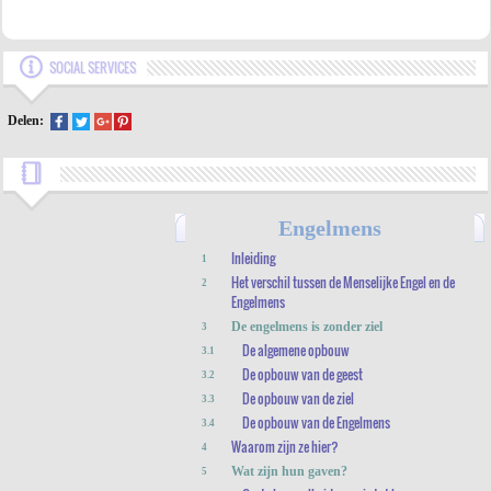
SOCIAL SERVICES
Delen:
Engelmens
Inleiding
1
Het verschil tussen de Menselijke Engel en de
2
Engelmens
De engelmens is zonder ziel
3
De algemene opbouw
3.1
De opbouw van de geest
3.2
De opbouw van de ziel
3.3
De opbouw van de Engelmens
3.4
Waarom zijn ze hier?
4
Wat zijn hun gaven?
5