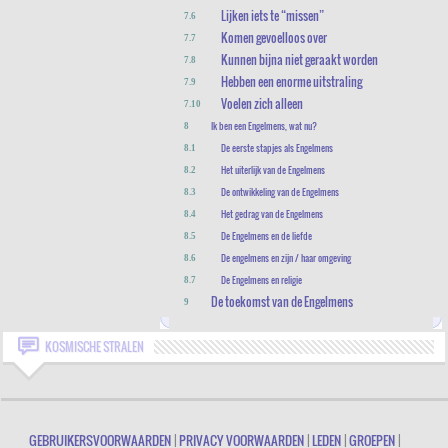
Lijken iets te “missen”
7.6
Komen gevoelloos over
7.7
Kunnen bijna niet geraakt worden
7.8
Hebben een enorme uitstraling
7.9
Voelen zich alleen
7.10
Ik ben een Engelmens, wat nu?
8
De eerste stapjes als Engelmens
8.1
Het uiterlijk van de Engelmens
8.2
De ontwikkeling van de Engelmens
8.3
Het gedrag van de Engelmens
8.4
De Engelmens en de liefde
8.5
De engelmens en zijn / haar omgeving
8.6
De Engelmens en religie
8.7
De toekomst van de Engelmens
9
KOSMISCHE STRALEN
GEBRUIKERSVOORWAARDEN
|
PRIVACY VOORWAARDEN
|
LEDEN
|
GROEPEN
|