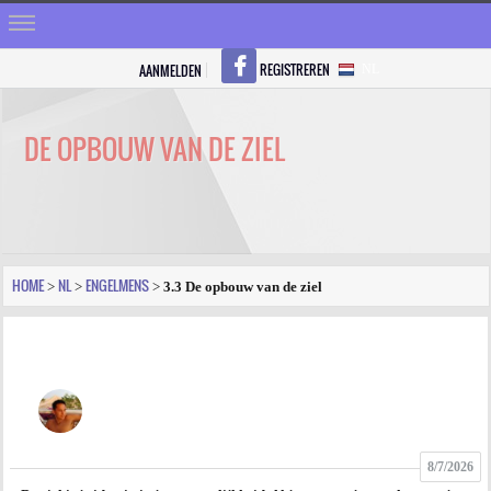
REGISTREREN
AANMELDEN
NL
HOME
STRALEN
DE OPBOUW VAN DE ZIEL
REGISTREREN
SHOP
VRAGEN
HOME
NL
ENGELMENS
>
>
>
3.3 De opbouw van de ziel
BLOGS
FORUM
FOTO
8/7/2026
VIDEO