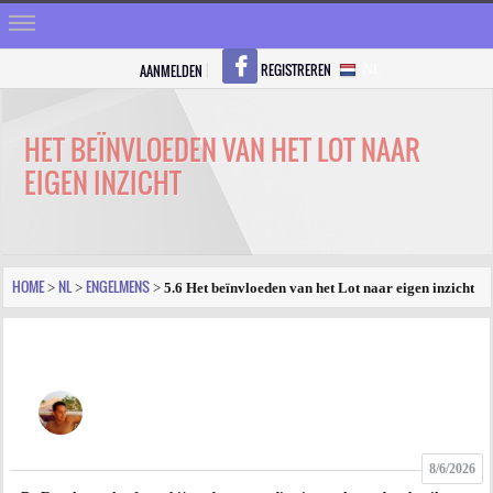
REGISTREREN
AANMELDEN
NL
HOME
STRALEN
HET BEÏNVLOEDEN VAN HET LOT NAAR
EIGEN INZICHT
REGISTREREN
SHOP
VRAGEN
HOME
NL
ENGELMENS
>
>
>
5.6 Het beïnvloeden van het Lot naar eigen inzicht
BLOGS
FORUM
FOTO
8/6/2026
VIDEO