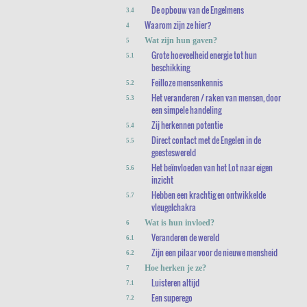
De opbouw van de Engelmens
3.4
Waarom zijn ze hier?
4
Wat zijn hun gaven?
5
Grote hoeveelheid energie tot hun
5.1
beschikking
Feilloze mensenkennis
5.2
Het veranderen / raken van mensen, door
5.3
een simpele handeling
Zij herkennen potentie
5.4
Direct contact met de Engelen in de
5.5
geesteswereld
Het beïnvloeden van het Lot naar eigen
5.6
inzicht
Hebben een krachtig en ontwikkelde
5.7
vleugelchakra
Wat is hun invloed?
6
Veranderen de wereld
6.1
Zijn een pilaar voor de nieuwe mensheid
6.2
Hoe herken je ze?
7
Luisteren altijd
7.1
Een superego
7.2