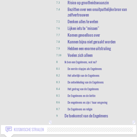
Risico op grootheidswaanzin
7.3
Bezitten over een onuitputtelijke bron van
7.4
zelfvertrouwen
Denken alles te weten
7.5
Lijken iets te “missen”
7.6
Komen gevoelloos over
7.7
Kunnen bijna niet geraakt worden
7.8
Hebben een enorme uitstraling
7.9
Voelen zich alleen
7.10
Ik ben een Engelmens, wat nu?
8
De eerste stapjes als Engelmens
8.1
Het uiterlijk van de Engelmens
8.2
De ontwikkeling van de Engelmens
8.3
Het gedrag van de Engelmens
8.4
De Engelmens en de liefde
8.5
De engelmens en zijn / haar omgeving
8.6
De Engelmens en religie
8.7
De toekomst van de Engelmens
9
KOSMISCHE STRALEN