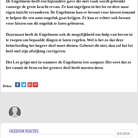
De Engelmens heeft een bijzondere gave die niet vaak wordt gebruikt
vanwege de grote kracht ervan. Ze kan ingrijpen in het lot en deze naar
AGENDA
eigen inzicht veranderen. De Engelmens kan er bewust voor kiezen iemand
te helpen die een auto-ongeluk gaat krijgen. Ze kan er echter ook bewust
voor kiezen om dit ongeluk te laten gebeuren.
PRAKTIJK
Daarnaast heeft de Engelmens ook de mogelijkheid om hulp van boven in
te roepen om bepaalde dingen te laten regelen. Wel is het zo dat deze
beïnvloeding het hogere doel moet dienen. Gebeurt dit niet, dan zal het lot
heel snel zijn afwijking corrigeren.
Het Lot grijpt niet in wanneer de Engelmens iets aanpast. Het weet dat ze
het vanuit de bron en het grotere doel heeft moeten doen.
Delen:
FACEBOOK REACTIES
8/6/2026