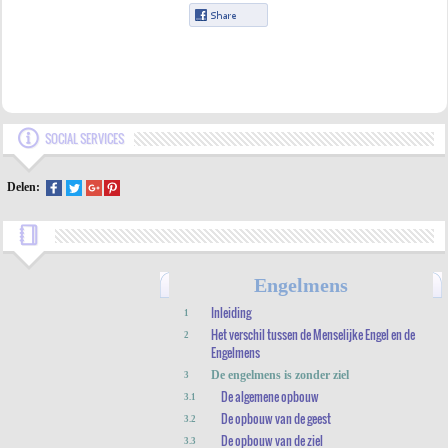
SOCIAL SERVICES
Delen:
Engelmens
Inleiding
1
Het verschil tussen de Menselijke Engel en de
2
Engelmens
De engelmens is zonder ziel
3
De algemene opbouw
3.1
De opbouw van de geest
3.2
De opbouw van de ziel
3.3