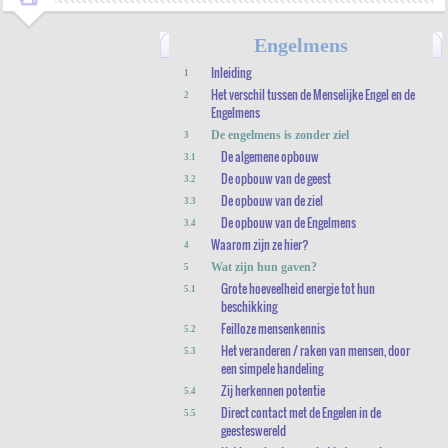
Engelmens
Inleiding
1
Het verschil tussen de Menselijke Engel en de
2
Engelmens
De engelmens is zonder ziel
3
De algemene opbouw
3.1
De opbouw van de geest
3.2
De opbouw van de ziel
3.3
De opbouw van de Engelmens
3.4
Waarom zijn ze hier?
4
Wat zijn hun gaven?
5
Grote hoeveelheid energie tot hun
5.1
beschikking
Feilloze mensenkennis
5.2
Het veranderen / raken van mensen, door
5.3
een simpele handeling
Zij herkennen potentie
5.4
Direct contact met de Engelen in de
5.5
geesteswereld