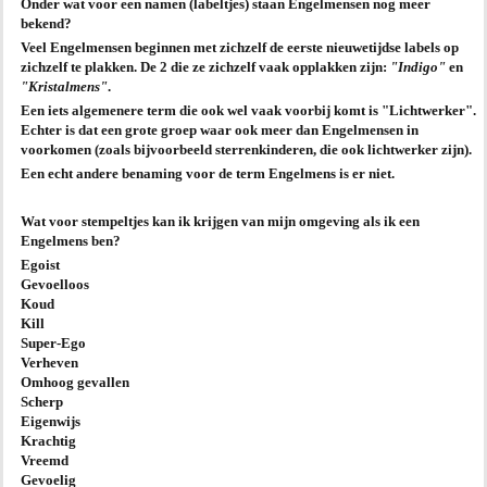
Onder wat voor een namen (labeltjes) staan Engelmensen nog meer
bekend?
AGENDA
Veel Engelmensen beginnen met zichzelf de eerste nieuwetijdse labels op
zichzelf te plakken. De 2 die ze zichzelf vaak opplakken zijn:
"Indigo"
en
PRAKTIJK
"Kristalmens"
.
Een iets algemenere term die ook wel vaak voorbij komt is "Lichtwerker".
Echter is dat een grote groep waar ook meer dan Engelmensen in
voorkomen (zoals bijvoorbeeld sterrenkinderen, die ook lichtwerker zijn).
Een echt andere benaming voor de term Engelmens is er niet.
Wat voor stempeltjes kan ik krijgen van mijn omgeving als ik een
Engelmens ben?
Egoist
Gevoelloos
Koud
Kill
Super-Ego
Verheven
Omhoog gevallen
Scherp
Eigenwijs
Krachtig
Vreemd
Gevoelig