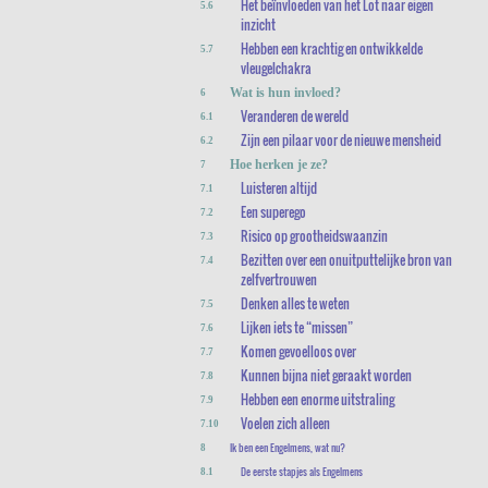
Het beïnvloeden van het Lot naar eigen
5.6
inzicht
Hebben een krachtig en ontwikkelde
5.7
vleugelchakra
Wat is hun invloed?
6
Veranderen de wereld
6.1
Zijn een pilaar voor de nieuwe mensheid
6.2
Hoe herken je ze?
7
Luisteren altijd
7.1
Een superego
7.2
Risico op grootheidswaanzin
7.3
Bezitten over een onuitputtelijke bron van
7.4
zelfvertrouwen
Denken alles te weten
7.5
Lijken iets te “missen”
7.6
Komen gevoelloos over
7.7
Kunnen bijna niet geraakt worden
7.8
Hebben een enorme uitstraling
7.9
Voelen zich alleen
7.10
Ik ben een Engelmens, wat nu?
8
De eerste stapjes als Engelmens
8.1