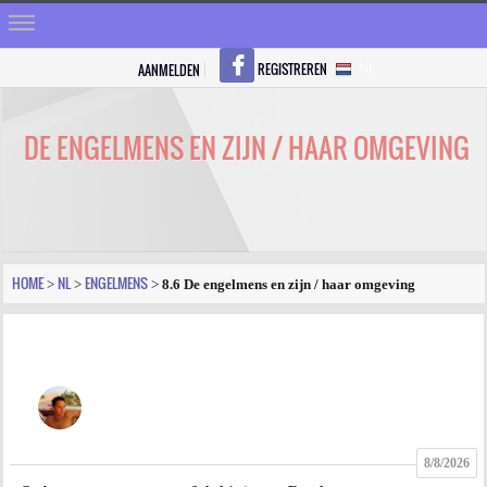
REGISTREREN
AANMELDEN
NL
HOME
STRALEN
DE ENGELMENS EN ZIJN / HAAR OMGEVING
REGISTREREN
SHOP
VRAGEN
HOME
NL
ENGELMENS
>
>
>
8.6 De engelmens en zijn / haar omgeving
BLOGS
FORUM
FOTO
8/8/2026
VIDEO