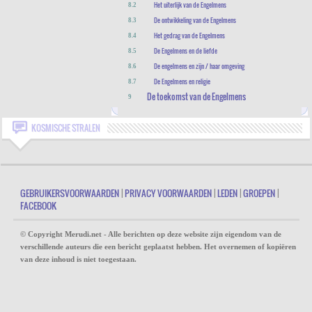
Het uiterlijk van de Engelmens
8.2
De ontwikkeling van de Engelmens
8.3
Het gedrag van de Engelmens
8.4
De Engelmens en de liefde
8.5
De engelmens en zijn / haar omgeving
8.6
De Engelmens en religie
8.7
De toekomst van de Engelmens
9
KOSMISCHE STRALEN
GEBRUIKERSVOORWAARDEN
|
PRIVACY VOORWAARDEN
|
LEDEN
|
GROEPEN
|
FACEBOOK
© Copyright Merudi.net - Alle berichten op deze website zijn eigendom van de
verschillende auteurs die een bericht geplaatst hebben. Het overnemen of kopiëren
van deze inhoud is niet toegestaan.