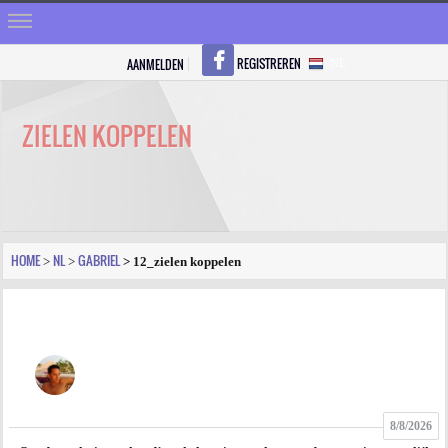
REGISTREREN
AANMELDEN
NL
HOME
STRALEN
ZIELEN KOPPELEN
REGISTREREN
SHOP
VRAGEN
HOME
NL
GABRIEL
>
>
> 12_zielen koppelen
BLOGS
FORUM
FOTO
8/8/2026
VIDEO