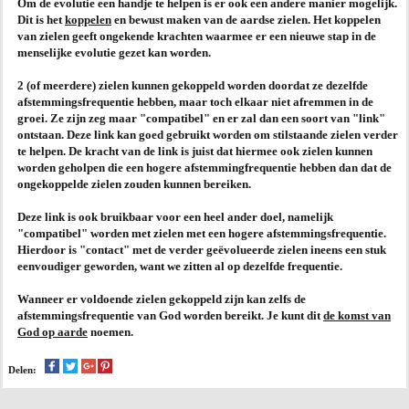
Om de evolutie een handje te helpen is er ook een andere manier mogelijk.
Dit is het
koppelen
en bewust maken van de aardse zielen. Het koppelen
AGENDA
van zielen geeft ongekende krachten waarmee er een
nieuwe stap in de
menselijke evolutie
gezet kan worden.
PRAKTIJK
2 (of meerdere) zielen kunnen gekoppeld worden doordat ze dezelfde
afstemmingsfrequentie hebben, maar toch elkaar niet afremmen in de
groei. Ze zijn zeg maar "compatibel" en er zal dan een soort van "link"
ontstaan. Deze link kan goed gebruikt worden om stilstaande zielen verder
te helpen. De kracht van de link is juist dat hiermee ook zielen kunnen
worden geholpen die een hogere afstemmingfrequentie hebben dan dat de
ongekoppelde zielen zouden kunnen bereiken.
Deze link is ook bruikbaar voor een heel ander doel, namelijk
"compatibel" worden met zielen met een hogere afstemmingsfrequentie.
Hierdoor is "contact" met de verder geëvolueerde zielen ineens een stuk
eenvoudiger geworden, want we zitten al op dezelfde frequentie.
Wanneer er voldoende zielen gekoppeld zijn kan zelfs de
afstemmingsfrequentie van God worden bereikt. Je kunt dit
de komst van
God op aarde
noemen.
Delen: