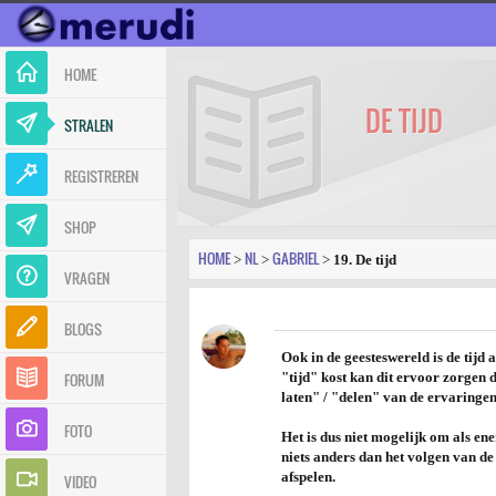
HOME
DE TIJD
STRALEN
REGISTREREN
SHOP
HOME
NL
GABRIEL
>
>
>
19. De tijd
VRAGEN
BLOGS
Ook in de geesteswereld is de tijd
FORUM
"tijd" kost kan dit ervoor zorgen d
laten" / "delen" van de ervaringen
FOTO
Het is dus
niet
mogelijk om als energ
niets anders dan het volgen van d
afspelen.
VIDEO