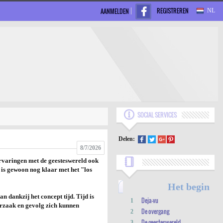
REGISTREREN
AANMELDEN
NL
SOCIAL SERVICES
Delen:
8/7/2026
 ervaringen met de geesteswereld ook
j is gewoon nog klaar met het "los
Het begin
n dankzij het concept tijd. Tijd is
Deja-vu
1
orzaak en gevolg zich kunnen
De overgang
2
De geesteswereld
3