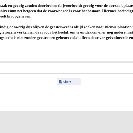
ak en gevolg zouden doorbreken (bijvoorbeeld: gevolg voor de oorzaak plaatsen)
 universum net hetgeen dat de voorwaarde is voor het bestaan. Hiermee beëindigt
eeft hij opgeheven.
indig aanwezig dus blijven de geesteswezens altijd zoeken naar nieuwe plaatsen 
giewezens verkennen daarvoor het heelal, om te ontdekken of er nog andere ma
gstocht is niet zonder gevaren en gebeurt enkel alleen door ver geëvolueerde e