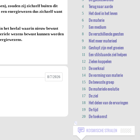
, zouden zij zichzelf buiten dit
Terug naar aarde
4
 een energiewezen dus zichzelf want
Het doel in het leven
5
De materie
6
Een medium
7
in het heelal waarin nieuw bewust
De verschillende geesten
teriele wezens bewust kunnen worden
8
nergiewezens.
Niet meer materieel
9
Gestopt zijn met groeien
10
Een stilstaande ziel helpen
11
Zielen koppelen
12
De oerknal
13
De vorming van materie
14
8/7/2026
De bewuste groep
15
De materiele evolutie
16
De ziel
17
Het delen van de ervaringen
18
De tijd
19
De toekomst
20
KOSMISCHE STRALEN