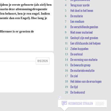
dens je eerste geboorte (als ziel) ben
Terug naar aarde
4
n waarin deze afstemmingsfrequentie
Het doel in het leven
5
en behoort, ben je een engel. Indien
De materie
6
uentie dan een Engel). Hoe lang je
Een medium
7
De verschillende geesten
8
 Hiermee is er groeien de
Niet meer materieel
9
Gestopt zijn met groeien
10
Een stilstaande ziel helpen
11
Zielen koppelen
12
De oerknal
13
De vorming van materie
14
8/6/2026
De bewuste groep
15
De materiele evolutie
16
De ziel
17
Het delen van de ervaringen
18
De tijd
19
De toekomst
20
KOSMISCHE STRALEN