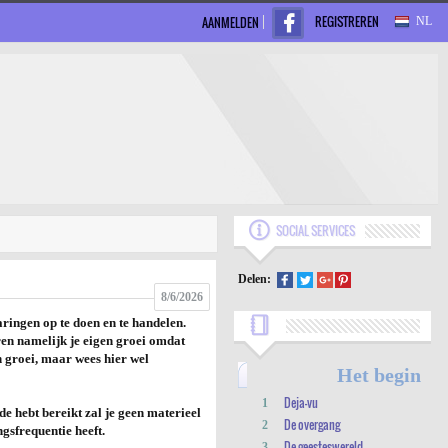
REGISTREREN
AANMELDEN
NL
SOCIAL SERVICES
Delen:
8/6/2026
aringen op te doen en te handelen.
en namelijk je eigen groei omdat
n groei, maar wees hier wel
Het begin
Deja-vu
1
e hebt bereikt zal je geen materieel
De overgang
2
ngsfrequentie heeft.
De geesteswereld
3