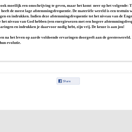
s ook moeilijk een omschrijving te geven, maar het komt neer op het volgende: Tij
ziel heeft de meest lage afstemmingsfrequentie. De materiële wereld is een testtui
gen en indrukken. Indien deze afstemmingsfrequentie tot het niveau van de Engel
 je het niveau van God hebben (een energiewezen met een hogere afstemmingsfreq
varingen en indrukken je daarvoor nodig hebt, zijn vrij.
De keuze is aan jou!
ns en na het leven op aarde voldoende ervaringen doorgeeft aan de geesteswereld.
hun evolutie.