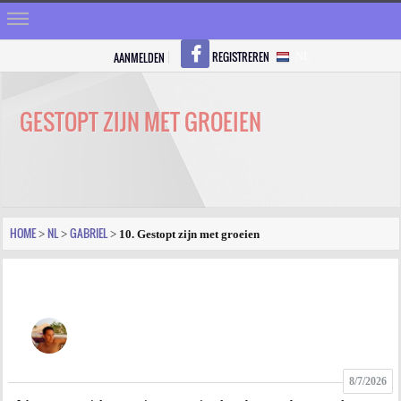
REGISTREREN
AANMELDEN
NL
HOME
STRALEN
GESTOPT ZIJN MET GROEIEN
REGISTREREN
SHOP
VRAGEN
HOME
NL
GABRIEL
>
>
>
10. Gestopt zijn met groeien
BLOGS
FORUM
FOTO
8/7/2026
VIDEO