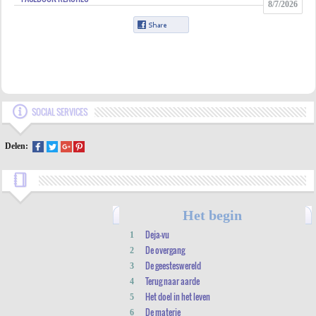
8/7/2026
SOCIAL SERVICES
Delen:
Het begin
Deja-vu
1
De overgang
2
De geesteswereld
3
Terug naar aarde
4
Het doel in het leven
5
De materie
6