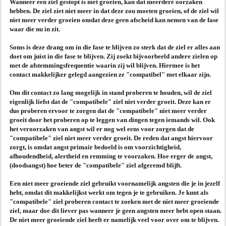
Wanneer een ziel gestopt is met groeien, kan dat meerdere oorzaken
hebben. De ziel ziet niet meer in dat deze zou moeten groeien, of de ziel wil
AGENDA
niet meer verder groeien omdat deze geen afscheid kan nemen van de fase
waar die nu in zit.
PRAKTIJK
Soms is deze drang om in die fase te blijven zo sterk dat de ziel er alles aan
doet om juist in die fase te blijven. Zij zoekt bijvoorbeeld andere zielen op
met de afstemmingsfrequentie waarin zij wil blijven. Hiermee is het
contact makkelijker gelegd aangezien ze "compatibel" met elkaar zijn.
Om dit contact zo lang mogelijk in stand proberen te houden, wil de ziel
eigenlijk liefst dat de "compatibele" ziel niet verder groeit. Deze kan er
dus proberen ervoor te zorgen dat de "compatibele" niet meer verder
groeit door het proberen op te leggen van dingen tegen iemands wil. Ook
het veroorzaken van angst wil er nog wel eens voor zorgen dat de
"compatibele" ziel niet meer verder groeit. De reden dat angst hiervoor
zorgt, is omdat angst primair bedoeld is om voorzichtigheid,
afhoudendheid, alertheid en remming te voorzaken. Hoe erger de angst,
(doodsangst) hoe beter de "compatibele" ziel afgeremd blijft.
Een niet meer groeiende ziel gebruikt voornamelijk angsten die je in jezelf
hebt, omdat dit makkelijkst werkt om tegen je te gebruiken. Je kunt als
"compatibele" ziel proberen contact te zoeken met de niet meer groeiende
ziel, maar doe dit liever pas wanneer je geen angsten meer hebt open staan.
De niet meer groeiende ziel heeft er namelijk veel voor over om te blijven.