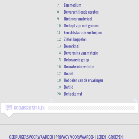
Een medium
7
De verschillende geesten
8
Niet meer materieel
9
Gestopt zijn met groeien
10
Een stilstaande ziel helpen
11
Zielen koppelen
12
De oerknal
13
De vorming van materie
14
De bewuste groep
15
De materiele evolutie
16
De ziel
17
Het delen van de ervaringen
18
De tijd
19
De toekomst
20
KOSMISCHE STRALEN
GEBRUIKERSVOORWAARDEN
|
PRIVACY VOORWAARDEN
|
LEDEN
|
GROEPEN
|