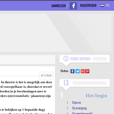
REGISTREREN
AANMELDEN
NL
SOCIAL SERVICES
Delen:
8/7/2026
In theorie is het is mogelijk om deze
ed voorspelbaar is, doordat er teveel
vloeden in je berekeningen mee te
Het begin
rs (sterrenstelsels / planeten) zijn
Deja-vu
1
De overgang
2
 te bekijken op 1 bepaalde dag)
De geesteswereld
3