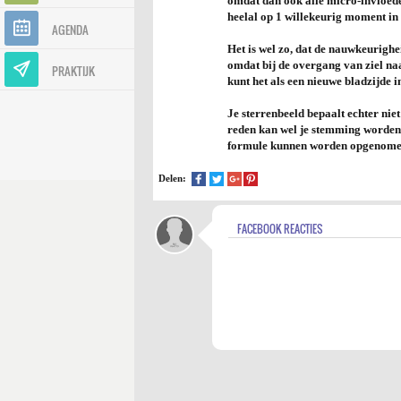
omdat dan ook
alle
micro-invloede
heelal op 1 willekeurig moment in 
AGENDA
Het is wel zo, dat de nauwkeurighei
omdat bij de overgang van ziel naar
PRAKTIJK
kunt het als een nieuwe bladzijde in 
Je sterrenbeeld bepaalt echter nie
reden kan wel je stemming worden "
formule kunnen worden opgenome
Delen:
FACEBOOK REACTIES