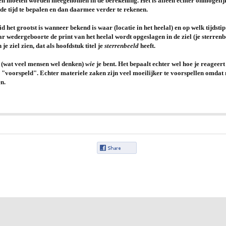
n moeten worden meegenomen in de berekening. Het is alleen echter onmogelijk
de tijd te bepalen en dan daarmee verder te rekenen.
d het grootst is wanneer bekend is waar (locatie in het heelal) en op welk tijdsti
 wedergeboorte de print van het heelal wordt opgeslagen in de ziel (je sterrenbee
je ziel zien, dat als hoofdstuk titel je
sterrenbeeld
heeft.
t (wat veel mensen wel denken)
wie
je bent. Het bepaalt echter wel hoe je reageer
voorspeld". Echter materiele zaken zijn veel moeilijker te voorspellen omdat n
n.