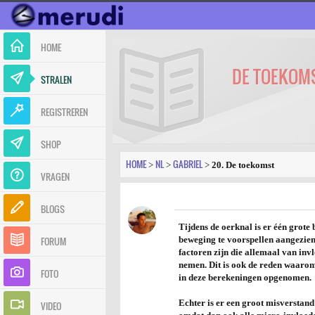
HOME
DE TOEKOM
STRALEN
REGISTREREN
SHOP
HOME
NL
GABRIEL
>
>
>
20. De toekomst
VRAGEN
BLOGS
Tijdens de oerknal is er één grote
FORUM
beweging te voorspellen aangezien a
factoren zijn die allemaal van inv
nemen. Dit is ook de reden waarom 
FOTO
in deze berekeningen opgenomen.
Echter is er een groot misverstan
VIDEO