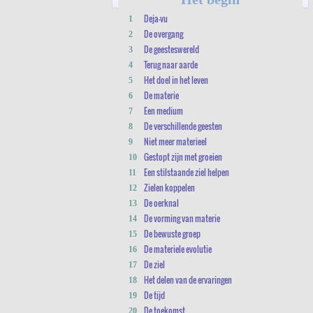
Deja-vu
1
De overgang
2
De geesteswereld
3
Terug naar aarde
4
Het doel in het leven
5
De materie
6
Een medium
7
De verschillende geesten
8
Niet meer materieel
9
Gestopt zijn met groeien
10
Een stilstaande ziel helpen
11
Zielen koppelen
12
De oerknal
13
De vorming van materie
14
De bewuste groep
15
De materiele evolutie
16
De ziel
17
Het delen van de ervaringen
18
De tijd
19
De toekomst
20