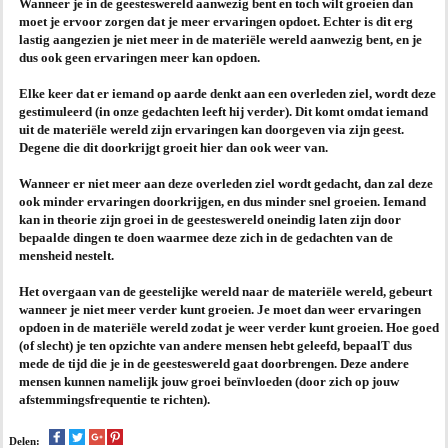
Wanneer je in de geesteswereld aanwezig bent en toch wilt groeien dan
moet je ervoor zorgen dat je meer ervaringen opdoet. Echter is dit erg
AGENDA
lastig aangezien je niet meer in de materiële wereld aanwezig bent, en je
dus ook geen ervaringen meer kan opdoen.
PRAKTIJK
Elke keer dat er iemand op aarde denkt aan een overleden ziel, wordt deze
gestimuleerd (in onze gedachten leeft hij verder). Dit komt omdat iemand
uit de materiële wereld zijn ervaringen kan doorgeven via zijn geest.
Degene die dit doorkrijgt groeit hier dan ook weer van.
Wanneer er niet meer aan deze overleden ziel wordt gedacht, dan zal deze
ook minder ervaringen doorkrijgen, en dus minder snel groeien. Iemand
kan in theorie zijn groei in de geesteswereld oneindig laten zijn door
bepaalde dingen te doen waarmee deze zich in de gedachten van de
mensheid nestelt.
Het overgaan van de geestelijke wereld naar de materiële wereld, gebeurt
wanneer je niet meer verder kunt groeien. Je moet dan weer ervaringen
opdoen in de materiële wereld zodat je weer verder kunt groeien. Hoe goed
(of slecht) je ten opzichte van andere mensen hebt geleefd, bepaalT dus
mede de tijd die je in de geesteswereld gaat doorbrengen. Deze andere
mensen kunnen namelijk jouw groei beïnvloeden (door zich op jouw
afstemmingsfrequentie te richten).
Delen: