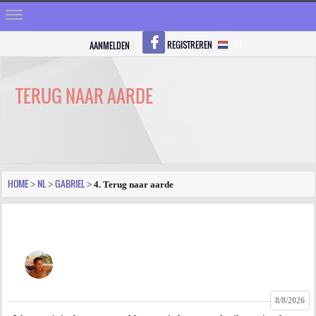
REGISTREREN
AANMELDEN
NL
HOME
STRALEN
TERUG NAAR AARDE
REGISTREREN
SHOP
VRAGEN
HOME
NL
GABRIEL
>
>
>
4. Terug naar aarde
BLOGS
FORUM
FOTO
8/8/2026
VIDEO