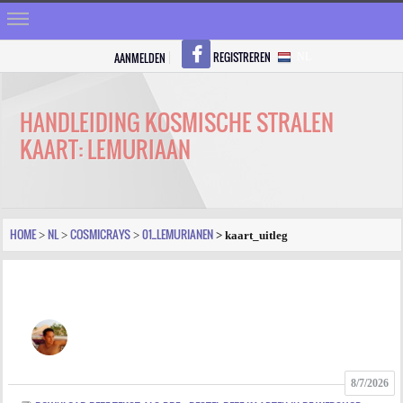
REGISTREREN
AANMELDEN
NL
HOME
STRALEN
HANDLEIDING KOSMISCHE STRALEN
KAART: LEMURIAAN
REGISTREREN
SHOP
VRAGEN
HOME
NL
COSMICRAYS
01_LEMURIANEN
>
>
>
> kaart_uitleg
BLOGS
FORUM
FOTO
8/7/2026
VIDEO