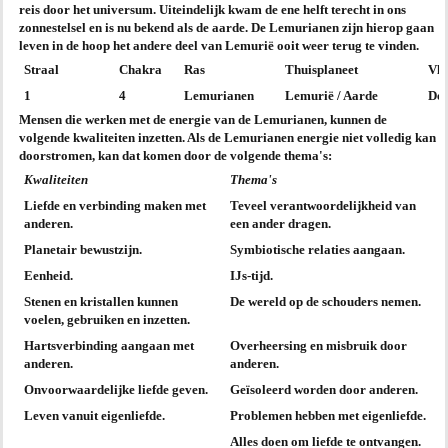
reis door het universum. Uiteindelijk kwam de ene helft terecht in ons
zonnestelsel en is nu bekend als de aarde. De Lemurianen zijn hierop gaan
leven in de hoop het andere deel van Lemurië ooit weer terug te vinden.
Straal
Chakra
Ras
Thuisplaneet
Vl
1
4
Lemurianen
Lemurië / Aarde
De
Mensen die werken met de energie van de Lemurianen, kunnen de
volgende kwaliteiten inzetten. Als de Lemurianen energie niet volledig kan
doorstromen, kan dat komen door de volgende thema's:
Kwaliteiten
Thema's
Liefde en verbinding maken met
Teveel verantwoordelijkheid van
anderen.
een ander dragen.
Planetair bewustzijn.
Symbiotische relaties aangaan.
Eenheid.
IJs-tijd.
Stenen en kristallen kunnen
De wereld op de schouders nemen.
voelen, gebruiken en inzetten.
Hartsverbinding aangaan met
Overheersing en misbruik door
anderen.
anderen.
Onvoorwaardelijke liefde geven.
Geïsoleerd worden door anderen.
Leven vanuit eigenliefde.
Problemen hebben met eigenliefde.
Alles doen om liefde te ontvangen.