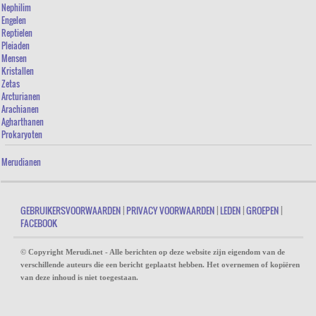
Nephilim
Engelen
Reptielen
Pleiaden
Mensen
Kristallen
Zetas
Arcturianen
Arachianen
Agharthanen
Prokaryoten
Merudianen
GEBRUIKERSVOORWAARDEN
|
PRIVACY VOORWAARDEN
|
LEDEN
|
GROEPEN
|
FACEBOOK
© Copyright Merudi.net - Alle berichten op deze website zijn eigendom van de
verschillende auteurs die een bericht geplaatst hebben. Het overnemen of kopiëren
van deze inhoud is niet toegestaan.