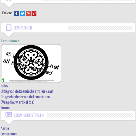
Delen:
LEMURIANEN
Lemurianen
INDEX
UITLEG VAN DE KOSMISCHE STRALEN KAART
Index
Uitleg van de kosmische stralen kaart
DE GESCHIEDENIS VAN DE LEMURIANEN
De geschiedenis van de Lemurianen
[Voeg nieuw artikel toe]
[VOEG NIEUW ARTIKEL TOE]
Forum
FORUM
KOSMISCHE STRALEN
Aarde
Lemurianen