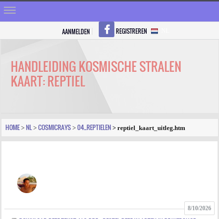
REGISTREREN
AANMELDEN
NL
HOME
STRALEN
HANDLEIDING KOSMISCHE STRALEN
KAART: REPTIEL
REGISTREREN
SHOP
VRAGEN
HOME
NL
COSMICRAYS
04_REPTIELEN
>
>
>
> reptiel_kaart_uitleg.htm
BLOGS
FORUM
FOTO
8/10/2026
VIDEO