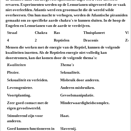
ervaren. Experimenten werden op de Lemurianen uitgevoerd die ze vaak
niet overleefden. Atlantis werd een grootmacht die de wereld wilde
overheersen. Om hun macht te verhogen, werden de Atlantische piramiden
gemaakt om zo specifieke aarde chakra's te kunnen sluiten. In de hoop de
Engelen en Lemurianen van de aarde te verdrijven.
Straal
Chakra
Ras
Thuisplaneet
Vl
4
2
Reptielen
Draconis
Ze
Mensen die werken met de energie van de Reptiel, kunnen de volgende
kwaliteiten inzetten. Als de Reptielen energie niet volledig kan
doorstromen, kan dat komen door de volgende thema's:
Kwaliteiten
Thema's
Plezier.
Seksualiteit.
Seksualiteit en verleiden.
Misbruik door anderen.
Levensgenieter.
Anderen misbruiken.
Voortplanting.
Gevoelsmanipulatie.
Zeer goed contact met de
Minderwaardigheidscomplex.
eigen gevoelswereld.
Stimulerend zijn voor
Haat.
anderen.
Goed kunnen functioneren in
Slavernij.