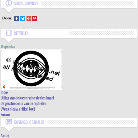
SOCIAL SERVICES
Delen:
REPTIELEN
Reptielen
INDEX
UITLEG VAN DE KOSMISCHE STRALEN KAART
Index
Uitleg van de kosmische stralen kaart
DE GESCHIEDENIS VAN DE REPTIELEN
De geschiedenis van de reptielen
[Voeg nieuw artikel toe]
[VOEG NIEUW ARTIKEL TOE]
Forum
FORUM
KOSMISCHE STRALEN
Aarde