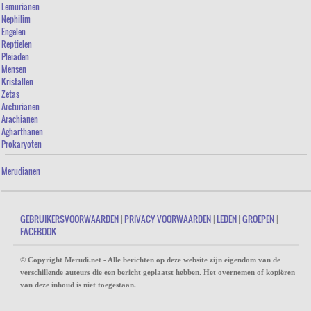
Lemurianen
Nephilim
Engelen
Reptielen
Pleiaden
Mensen
Kristallen
Zetas
Arcturianen
Arachianen
Agharthanen
Prokaryoten
Merudianen
GEBRUIKERSVOORWAARDEN
|
PRIVACY VOORWAARDEN
|
LEDEN
|
GROEPEN
|
FACEBOOK
© Copyright Merudi.net - Alle berichten op deze website zijn eigendom van de
verschillende auteurs die een bericht geplaatst hebben. Het overnemen of kopiëren
van deze inhoud is niet toegestaan.