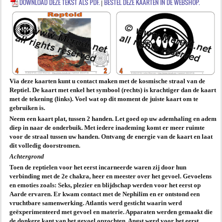
DOWNLOAD DEZE TEKST ALS PDF.
BESTEL DEZE KAARTEN IN DE WEBSHOP.
|
AGENDA
PRAKTIJK
Via deze kaarten kunt u contact maken met de kosmische straal van de
Reptiel. De kaart met enkel het symbool (rechts) is krachtiger dan de kaart
met de tekening (links). Voel wat op dit moment de juiste kaart om te
gebruiken is.
Neem een kaart plat, tussen 2 handen. Let goed op uw ademhaling en adem
diep in naar de onderbuik. Met iedere inademing komt er meer ruimte
voor de straal tussen uw handen. Ontvang de energie van de kaart en laat
dit volledig doorstromen.
Achtergrond
Toen de reptielen voor het eerst incarneerde waren zij door hun
verbinding met de 2
e
chakra, heer en meester over het gevoel. Gevoelens
en emoties zoals: Seks, plezier en blijdschap werden voor het eerst op
Aarde ervaren. Er kwam contact met de Nephilim en er ontstond een
vruchtbare samenwerking. Atlantis werd gesticht waarin werd
geëxperimenteerd met gevoel en materie. Apparaten werden gemaakt die
de donkere kant van het gevoel opzochten. Angst werd voor het eerst