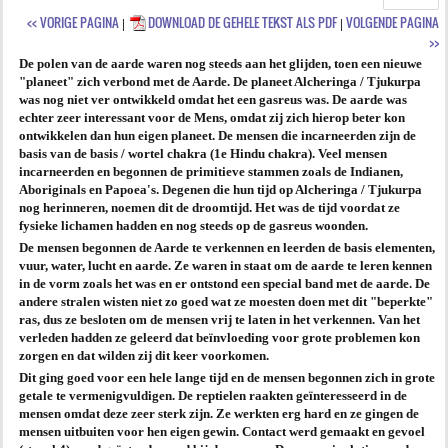
<< VORIGE PAGINA
DOWNLOAD DE GEHELE TEKST ALS PDF
VOLGENDE PAGINA
|
|
AGENDA
>>
De polen van de aarde waren nog steeds aan het glijden, toen een nieuwe
PRAKTIJK
"planeet" zich verbond met de Aarde. De planeet Alcheringa / Tjukurpa
was nog niet ver ontwikkeld omdat het een gasreus was. De aarde was
echter zeer interessant voor de Mens, omdat zij zich hierop beter kon
ontwikkelen dan hun eigen planeet. De mensen die incarneerden zijn de
basis van de basis / wortel chakra (1e Hindu chakra). Veel mensen
incarneerden en begonnen de primitieve stammen zoals de Indianen,
Aboriginals en Papoea's. Degenen die hun tijd op Alcheringa / Tjukurpa
nog herinneren, noemen dit de droomtijd. Het was de tijd voordat ze
fysieke lichamen hadden en nog steeds op de gasreus woonden.
De mensen begonnen de Aarde te verkennen en leerden de basis elementen,
vuur, water, lucht en aarde. Ze waren in staat om de aarde te leren kennen
in de vorm zoals het was en er ontstond een special band met de aarde. De
andere stralen wisten niet zo goed wat ze moesten doen met dit "beperkte"
ras, dus ze besloten om de mensen vrij te laten in het verkennen. Van het
verleden hadden ze geleerd dat beïnvloeding voor grote problemen kon
zorgen en dat wilden zij dit keer voorkomen.
Dit ging goed voor een hele lange tijd en de mensen begonnen zich in grote
getale te vermenigvuldigen. De reptielen raakten geïnteresseerd in de
mensen omdat deze zeer sterk zijn. Ze werkten erg hard en ze gingen de
mensen uitbuiten voor hen eigen gewin. Contact werd gemaakt en gevoel