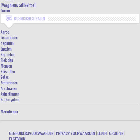
[Voeg nieuw artikel toe]
DE VORMING VAN MATERIE
Forum
KOSMISCHE STRALEN
DE BEWUSTE GROEP
DE MATERIELE EVOLUTIE
Aarde
Lemurianen
DE ZIEL
Nephilim
Engelen
HET DELEN VAN DE ERVARINGEN
Reptielen
Pleiaden
DE TIJD
Mensen
Kristallen
DE TOEKOMS
Zetas
[VOEG NIEUW ARTIKEL TOE]
Arcturianen
Arachianen
FORUM
Agharthanen
Prokaryoten
Merudianen
GEBRUIKERSVOORWAARDEN
|
PRIVACY VOORWAARDEN
|
LEDEN
|
GROEPEN
|
FACEBOOK