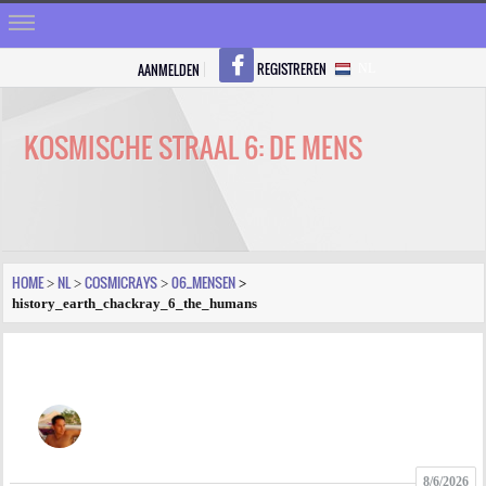
REGISTREREN
AANMELDEN
NL
HOME
STRALEN
KOSMISCHE STRAAL 6: DE MENS
REGISTREREN
SHOP
VRAGEN
HOME
NL
COSMICRAYS
06_MENSEN
>
>
>
>
history_earth_chackray_6_the_humans
BLOGS
FORUM
FOTO
VIDEO
8/6/2026