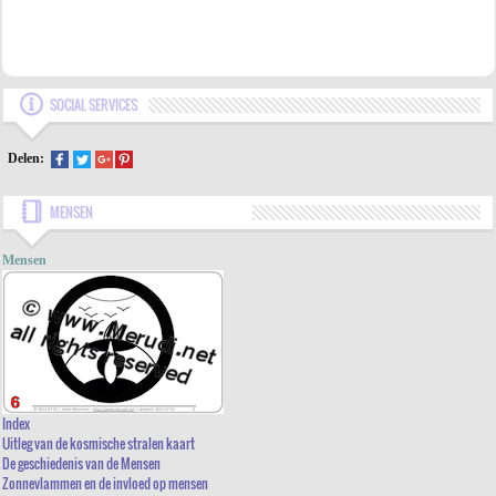
SOCIAL SERVICES
Delen:
MENSEN
Mensen
INDEX
UITLEG VAN DE KOSMISCHE STRALEN KAART
Index
Uitleg van de kosmische stralen kaart
DE GESCHIEDENIS VAN DE MENSEN
De geschiedenis van de Mensen
Zonnevlammen en de invloed op mensen
ZONNEVLAMMEN EN DE INVLOED OP MENSEN