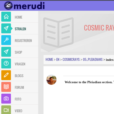
HOME
COSMIC RAY
STRALEN
REGISTREREN
SHOP
HOME
EN
COSMICRAYS
05_PLEIADIANS
>
>
>
> index
VRAGEN
BLOGS
Welcome to the Pleiadian section. T
FORUM
FOTO
VIDEO