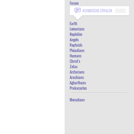
Forum
FORUM
KOSMISCHE STRALEN
Earth
Lemurians
Nephilim
Angels
Reptoids
Pleiadians
Humans
Christ's
Zetas
Arcturians
Arachians
Agharthans
Prokaryotes
Merudians