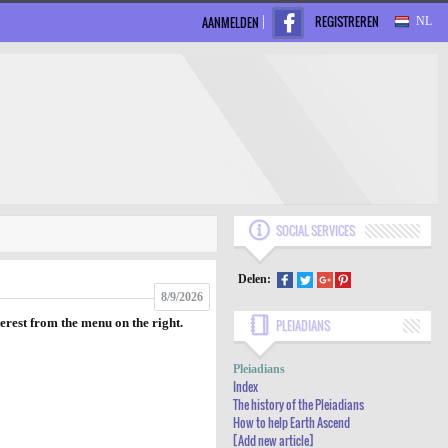
REGISTREREN
AANMELDEN
NL
SOCIAL SERVICES
Delen:
8/9/2026
terest from the menu on the right.
PLEIADIANS
INDEX
Pleiadians
THE HISTORY OF THE PLEIADIANS
Index
The history of the Pleiadians
HOW TO HELP EARTH ASCEND
How to help Earth Ascend
[Add new article]
[ADD NEW ARTICLE]