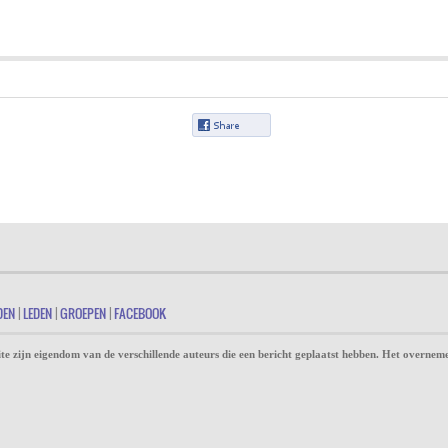
DEN
|
LEDEN
|
GROEPEN
|
FACEBOOK
te zijn eigendom van de verschillende auteurs die een bericht geplaatst hebben. Het overneme