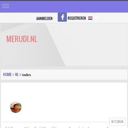
REGISTREREN
AANMELDEN
NL
HOME
STRALEN
MERUDI.NL
REGISTREREN
SHOP
VRAGEN
HOME
NL
>
> index
BLOGS
FORUM
FOTO
8/7/2026
VIDEO