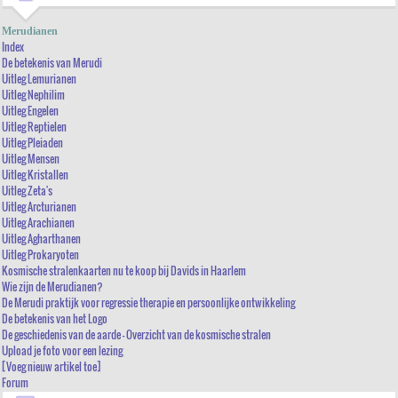
INDEX
Merudianen
DE BETEKENIS VAN MERUDI
Index
De betekenis van Merudi
UITLEG LEMURIANEN
Uitleg Lemurianen
Uitleg Nephilim
UITLEG NEPHILIM
Uitleg Engelen
UITLEG ENGELEN
Uitleg Reptielen
Uitleg Pleiaden
UITLEG REPTIELEN
Uitleg Mensen
UITLEG PLEIADEN
Uitleg Kristallen
Uitleg Zeta's
UITLEG MENSEN
Uitleg Arcturianen
Uitleg Arachianen
UITLEG KRISTALLEN
Uitleg Agharthanen
UITLEG ZETA'S
Uitleg Prokaryoten
Kosmische stralenkaarten nu te koop bij Davids in Haarlem
UITLEG ARCTURIANEN
Wie zijn de Merudianen?
UITLEG ARACHIANEN
De Merudi praktijk voor regressie therapie en persoonlijke ontwikkeling
De betekenis van het Logo
UITLEG AGHARTHANEN
De geschiedenis van de aarde - Overzicht van de kosmische stralen
Upload je foto voor een lezing
UITLEG PROKARYOTEN
[Voeg nieuw artikel toe]
KOSMISCHE STRALENKAARTEN NU TE KOOP BIJ DAVIDS IN HAARLEM
Forum