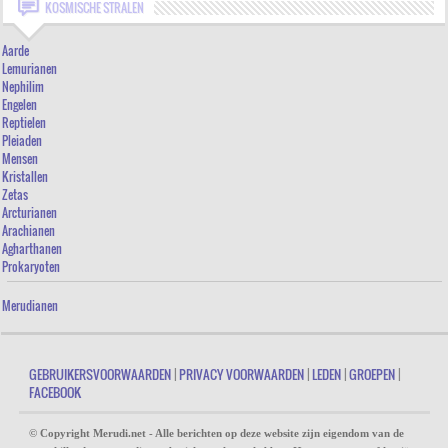
WIE ZIJN DE MERUDIANEN?
KOSMISCHE STRALEN
DE MERUDI PRAKTIJK VOOR REGRESSIE THERAPIE EN PERSOONLIJKE ONTWIKKELING
Aarde
DE BETEKENIS VAN HET LOGO
Lemurianen
Nephilim
DE GESCHIEDENIS VAN DE AARDE - OVERZICHT VAN DE KOSMISCHE STRALEN
Engelen
Reptielen
UPLOAD JE FOTO VOOR EEN LEZING
Pleiaden
[VOEG NIEUW ARTIKEL TOE]
Mensen
Kristallen
FORUM
Zetas
Arcturianen
Arachianen
Agharthanen
Prokaryoten
Merudianen
GEBRUIKERSVOORWAARDEN
|
PRIVACY VOORWAARDEN
|
LEDEN
|
GROEPEN
|
FACEBOOK
© Copyright Merudi.net - Alle berichten op deze website zijn eigendom van de