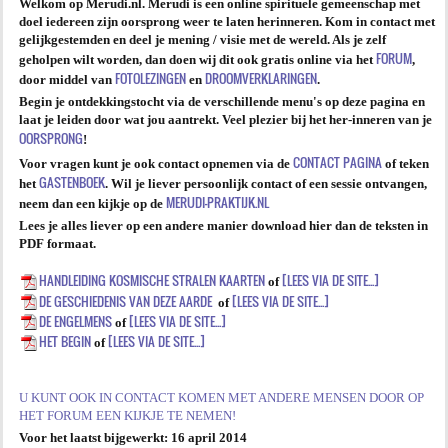
Welkom op Merudi.nl. Merudi is een online spirituele gemeenschap met
doel iedereen zijn oorsprong weer te laten herinneren. Kom in contact met
AGENDA
gelijkgestemden en deel je mening / visie met de wereld. Als je zelf
FORUM
geholpen wilt worden, dan doen wij dit ook gratis online via het
,
FOTOLEZINGEN
DROOMVERKLARINGEN
PRAKTIJK
door middel van
en
.
Begin je ontdekkingstocht via de verschillende menu's op deze pagina en
laat je leiden door wat jou aantrekt. Veel plezier bij het her-inneren van je
OORSPRONG
!
CONTACT PAGINA
Voor vragen kunt je ook contact opnemen via de
of teken
GASTENBOEK
het
.
Wil je liever persoonlijk contact of een sessie ontvangen,
MERUDI-PRAKTIJK.NL
neem dan een kijkje op de
Lees je alles liever op een andere manier download hier dan de teksten in
PDF formaat.
HANDLEIDING KOSMISCHE STRALEN KAARTEN
[LEES VIA DE SITE...]
of
DE GESCHIEDENIS VAN DEZE AARDE
[LEES VIA DE SITE...]
of
DE ENGELMENS
[LEES VIA DE SITE...]
of
HET BEGIN
[LEES VIA DE SITE...]
of
U KUNT OOK IN CONTACT KOMEN MET ANDERE MENSEN DOOR OP
HET FORUM EEN KIJKJE TE NEMEN!
Voor het laatst bijgewerkt:
16 april 2014