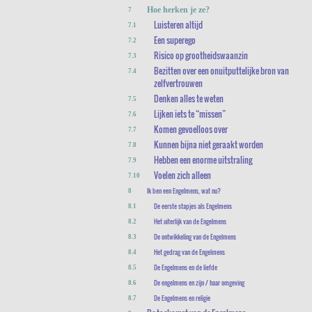
Hoe herken je ze?
7
Luisteren altijd
7.1
Een superego
7.2
Risico op grootheidswaanzin
7.3
Bezitten over een onuitputtelijke bron van
7.4
zelfvertrouwen
Denken alles te weten
7.5
Lijken iets te “missen”
7.6
Komen gevoelloos over
7.7
Kunnen bijna niet geraakt worden
7.8
Hebben een enorme uitstraling
7.9
Voelen zich alleen
7.10
Ik ben een Engelmens, wat nu?
8
De eerste stapjes als Engelmens
8.1
Het uiterlijk van de Engelmens
8.2
De ontwikkeling van de Engelmens
8.3
Het gedrag van de Engelmens
8.4
De Engelmens en de liefde
8.5
De engelmens en zijn / haar omgeving
8.6
De Engelmens en religie
8.7