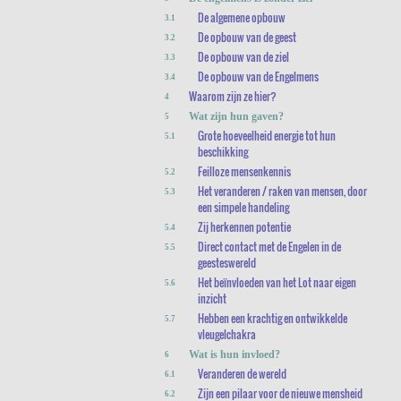
De algemene opbouw
3.1
De opbouw van de geest
3.2
De opbouw van de ziel
3.3
De opbouw van de Engelmens
3.4
Waarom zijn ze hier?
4
Wat zijn hun gaven?
5
Grote hoeveelheid energie tot hun
5.1
beschikking
Feilloze mensenkennis
5.2
Het veranderen / raken van mensen, door
5.3
een simpele handeling
Zij herkennen potentie
5.4
Direct contact met de Engelen in de
5.5
geesteswereld
Het beïnvloeden van het Lot naar eigen
5.6
inzicht
Hebben een krachtig en ontwikkelde
5.7
vleugelchakra
Wat is hun invloed?
6
Veranderen de wereld
6.1
Zijn een pilaar voor de nieuwe mensheid
6.2