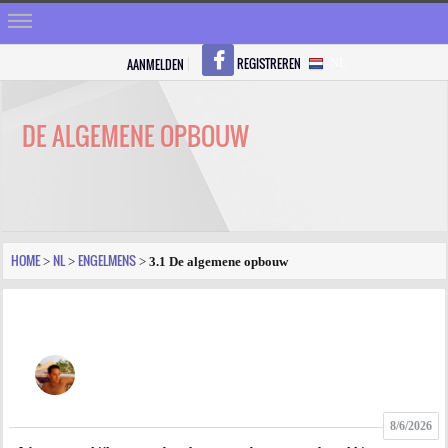
REGISTREREN
AANMELDEN
NL
HOME
STRALEN
DE ALGEMENE OPBOUW
REGISTREREN
SHOP
VRAGEN
HOME
NL
ENGELMENS
>
>
>
3.1 De algemene opbouw
BLOGS
FORUM
FOTO
8/6/2026
VIDEO