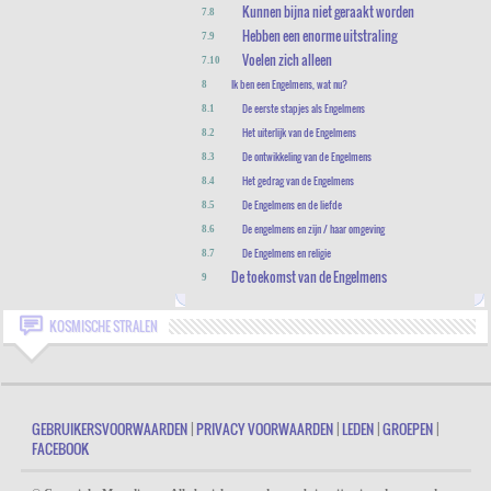
Kunnen bijna niet geraakt worden
7.8
Hebben een enorme uitstraling
7.9
Voelen zich alleen
7.10
Ik ben een Engelmens, wat nu?
8
De eerste stapjes als Engelmens
8.1
Het uiterlijk van de Engelmens
8.2
De ontwikkeling van de Engelmens
8.3
Het gedrag van de Engelmens
8.4
De Engelmens en de liefde
8.5
De engelmens en zijn / haar omgeving
8.6
De Engelmens en religie
8.7
De toekomst van de Engelmens
9
KOSMISCHE STRALEN
GEBRUIKERSVOORWAARDEN
|
PRIVACY VOORWAARDEN
|
LEDEN
|
GROEPEN
|
FACEBOOK