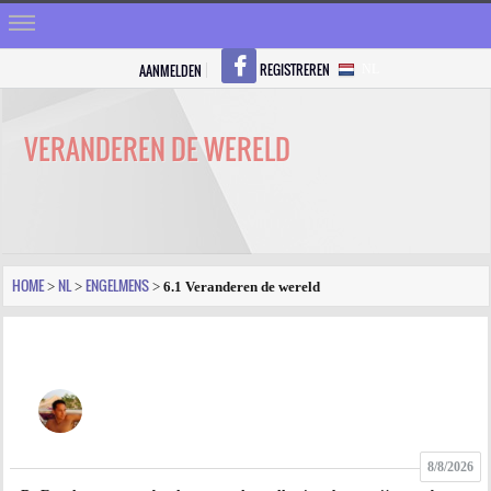
REGISTREREN
AANMELDEN
NL
HOME
STRALEN
VERANDEREN DE WERELD
REGISTREREN
SHOP
VRAGEN
HOME
NL
ENGELMENS
>
>
>
6.1 Veranderen de wereld
BLOGS
FORUM
FOTO
8/8/2026
VIDEO