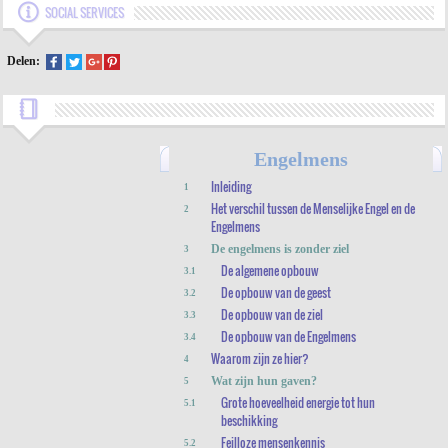
SOCIAL SERVICES
Delen:
Engelmens
Inleiding
1
Het verschil tussen de Menselijke Engel en de
2
Engelmens
De engelmens is zonder ziel
3
De algemene opbouw
3.1
De opbouw van de geest
3.2
De opbouw van de ziel
3.3
De opbouw van de Engelmens
3.4
Waarom zijn ze hier?
4
Wat zijn hun gaven?
5
Grote hoeveelheid energie tot hun
5.1
beschikking
Feilloze mensenkennis
5.2