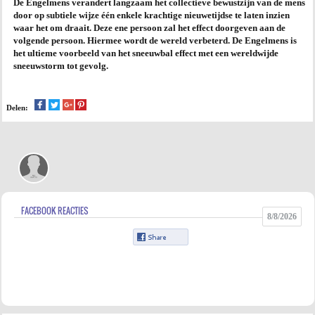
De Engelmens verandert langzaam het collectieve bewustzijn van de mens
door op subtiele wijze één enkele krachtige nieuwetijdse te laten inzien
AGENDA
waar het om draait. Deze ene persoon zal het effect doorgeven aan de
volgende persoon. Hiermee wordt de wereld verbeterd. De Engelmens is
het ultieme voorbeeld van het sneeuwbal effect met een wereldwijde
PRAKTIJK
sneeuwstorm tot gevolg.
Delen:
FACEBOOK REACTIES
8/8/2026