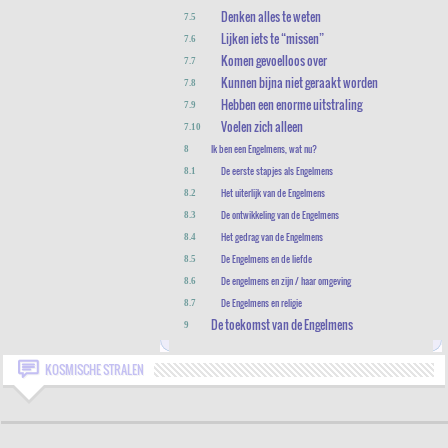
Denken alles te weten
7.5
Lijken iets te “missen”
7.6
Komen gevoelloos over
7.7
Kunnen bijna niet geraakt worden
7.8
Hebben een enorme uitstraling
7.9
Voelen zich alleen
7.10
Ik ben een Engelmens, wat nu?
8
De eerste stapjes als Engelmens
8.1
Het uiterlijk van de Engelmens
8.2
De ontwikkeling van de Engelmens
8.3
Het gedrag van de Engelmens
8.4
De Engelmens en de liefde
8.5
De engelmens en zijn / haar omgeving
8.6
De Engelmens en religie
8.7
De toekomst van de Engelmens
9
KOSMISCHE STRALEN