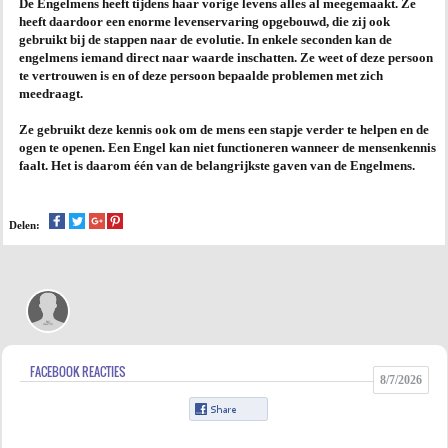
De Engelmens heeft tijdens haar vorige levens alles al meegemaakt. Ze
heeft daardoor een enorme levenservaring opgebouwd, die zij ook
AGENDA
gebruikt bij de stappen naar de evolutie. In enkele seconden kan de
engelmens iemand direct naar waarde inschatten. Ze weet of deze persoon
te vertrouwen is en of deze persoon bepaalde problemen met zich
PRAKTIJK
meedraagt.
Ze gebruikt deze kennis ook om de mens een stapje verder te helpen en de
ogen te openen. Een Engel kan niet functioneren wanneer de mensenkennis
faalt. Het is daarom één van de belangrijkste gaven van de Engelmens.
Delen:
FACEBOOK REACTIES
8/7/2026