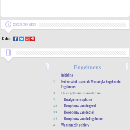
SOCIAL SERVICES
Delen:
Engelmens
Inleiding
1
Het verschil tussen de Menselijke Engel en de
2
Engelmens
De engelmens is zonder ziel
3
De algemene opbouw
3.1
De opbouw van de geest
3.2
De opbouw van de ziel
3.3
De opbouw van de Engelmens
3.4
Waarom zijn ze hier?
4