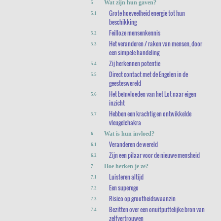
Wat zijn hun gaven?
5
Grote hoeveelheid energie tot hun
5.1
beschikking
Feilloze mensenkennis
5.2
Het veranderen / raken van mensen, door
5.3
een simpele handeling
Zij herkennen potentie
5.4
Direct contact met de Engelen in de
5.5
geesteswereld
Het beïnvloeden van het Lot naar eigen
5.6
inzicht
Hebben een krachtig en ontwikkelde
5.7
vleugelchakra
Wat is hun invloed?
6
Veranderen de wereld
6.1
Zijn een pilaar voor de nieuwe mensheid
6.2
Hoe herken je ze?
7
Luisteren altijd
7.1
Een superego
7.2
Risico op grootheidswaanzin
7.3
Bezitten over een onuitputtelijke bron van
7.4
zelfvertrouwen