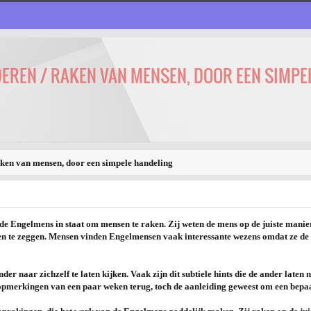
EREN / RAKEN VAN MENSEN, DOOR EEN SIMPE
aken van mensen, door een simpele handeling
de Engelmens in staat om mensen te raken. Zij weten de mens op de juiste manier
en te zeggen. Mensen vinden Engelmensen vaak interessante wezens omdat ze de i
er naar zichzelf te laten kijken. Vaak zijn dit subtiele hints die de ander laten 
e opmerkingen van een paar weken terug, toch de aanleiding geweest om een bepaa