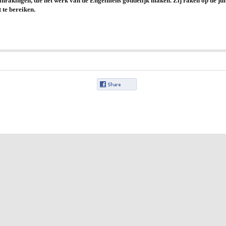
 aanrakingen, die het werk van de Engelmens goddelijk maken. Zij raken op de ju
 te bereiken.