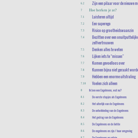
Zijn een pilaar voor de nieuwe 
6.2
Hoe herken je ze?
7
Luisteren altijd
7.1
Een superego
7.2
Risico op grootheidswaanzin
7.3
Bezitten over een onuitputtelijk
7.4
zelfvertrouwen
Denken alles te weten
7.5
Lijken iets te “missen”
7.6
Komen gevoelloos over
7.7
Kunnen bijna niet geraakt word
7.8
Hebben een enorme uitstraling
7.9
Voelen zich alleen
7.10
Ik ben een Engelmens, wat nu?
8
De eerste stapjes als Engelmens
8.1
Het uiterlijk van de Engelmens
8.2
De ontwikkeling van de Engelmens
8.3
Het gedrag van de Engelmens
8.4
De Engelmens en de liefde
8.5
De engelmens en zijn / haar omgeving
8.6
De Engelmens en religie
8.7