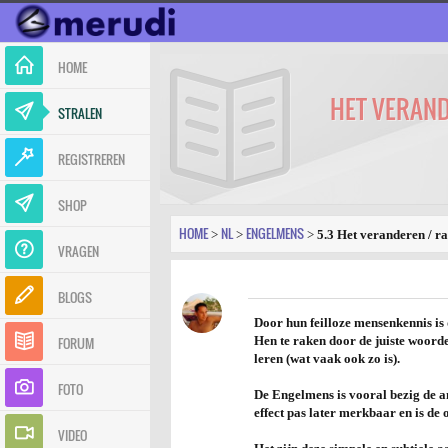
HOME
HET VERAND
STRALEN
REGISTREREN
SHOP
HOME
NL
ENGELMENS
>
>
>
5.3 Het veranderen / r
VRAGEN
BLOGS
Door hun feilloze mensenkennis is 
FORUM
Hen te raken door de juiste woord
leren (wat vaak ook zo is).
FOTO
De Engelmens is vooral bezig de and
effect pas later merkbaar en is d
VIDEO