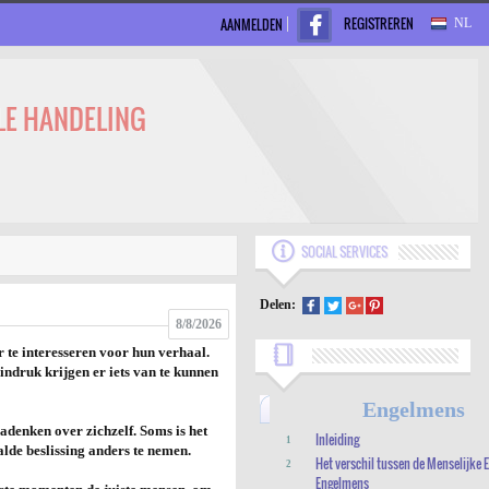
REGISTREREN
AANMELDEN
NL
LE HANDELING
SOCIAL SERVICES
Delen:
8/8/2026
 te interesseren voor hun verhaal.
ndruk krijgen er iets van te kunnen
Engelmens
nadenken over zichzelf. Soms is het
Inleiding
1
lde beslissing anders te nemen.
Het verschil tussen de Menselijke E
2
Engelmens