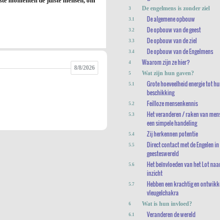
iste momenten de juiste mensen, om
De engelmens is zonder ziel
3
De algemene opbouw
3.1
De opbouw van de geest
3.2
De opbouw van de ziel
3.3
De opbouw van de Engelmens
3.4
Waarom zijn ze hier?
4
8/8/2026
Wat zijn hun gaven?
5
Grote hoeveelheid energie tot h
5.1
beschikking
Feilloze mensenkennis
5.2
Het veranderen / raken van men
5.3
een simpele handeling
Zij herkennen potentie
5.4
Direct contact met de Engelen in
5.5
geesteswereld
Het beïnvloeden van het Lot naa
5.6
inzicht
Hebben een krachtig en ontwikk
5.7
vleugelchakra
Wat is hun invloed?
6
Veranderen de wereld
6.1