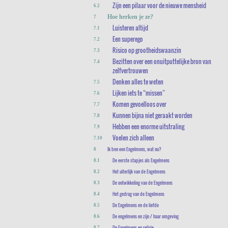
Zijn een pilaar voor de nieuwe mensheid
6.2
Hoe herken je ze?
7
Luisteren altijd
7.1
Een superego
7.2
Risico op grootheidswaanzin
7.3
Bezitten over een onuitputtelijke bron van
7.4
zelfvertrouwen
Denken alles te weten
7.5
Lijken iets te “missen”
7.6
Komen gevoelloos over
7.7
Kunnen bijna niet geraakt worden
7.8
Hebben een enorme uitstraling
7.9
Voelen zich alleen
7.10
Ik ben een Engelmens, wat nu?
8
De eerste stapjes als Engelmens
8.1
Het uiterlijk van de Engelmens
8.2
De ontwikkeling van de Engelmens
8.3
Het gedrag van de Engelmens
8.4
De Engelmens en de liefde
8.5
De engelmens en zijn / haar omgeving
8.6
De Engelmens en religie
8.7