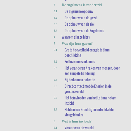
De engelmens is zonder ziel
3
De algemene opbouw
3.1
De opbouw van de geest
3.2
De opbouw van de ziel
3.3
De opbouw van de Engelmens
3.4
Waarom zijn ze hier?
4
Wat zijn hun gaven?
5
Grote hoeveelheid energie tot hun
5.1
beschikking
Feilloze mensenkennis
5.2
Het veranderen / raken van mensen, door
5.3
een simpele handeling
Zij herkennen potentie
5.4
Direct contact met de Engelen in de
5.5
geesteswereld
Het beïnvloeden van het Lot naar eigen
5.6
inzicht
Hebben een krachtig en ontwikkelde
5.7
vleugelchakra
Wat is hun invloed?
6
Veranderen de wereld
6.1