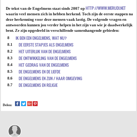
HTTP://WWW.MERUDI.NET
De tekst van de Engelmens staat sinds 2007 op
AGENDA
waarin veel mensen zich in hebben herkend. Toch zijn de eerste stappen na
deze herkenning voor deze mensen vaak lastig. De volgende vragen en
PRAKTIJK
antwoorden kunnen jou verder helpen in het zijn van wie je daadwerkelijk
bent. Ze zijn opgedeeld in verschillende samenhangende gebieden:
IK BEN EEN ENGELMENS, WAT NU?
8
DE EERSTE STAPJES ALS ENGELMENS
8.1
HET UITERLIJK VAN DE ENGELMENS
8.2
DE ONTWIKKELING VAN DE ENGELMENS
8.3
HET GEDRAG VAN DE ENGELMENS
8.4
DE ENGELMENS EN DE LIEFDE
8.5
DE ENGELMENS EN ZIJN / HAAR OMGEVING
8.6
DE ENGELMENS EN RELIGIE
8.7
Delen: