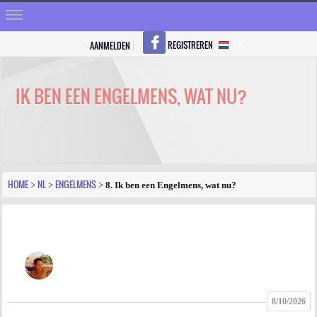
REGISTREREN
AANMELDEN
NL
HOME
STRALEN
IK BEN EEN ENGELMENS, WAT NU?
REGISTREREN
SHOP
VRAGEN
HOME
NL
ENGELMENS
>
>
>
8. Ik ben een Engelmens, wat nu?
BLOGS
FORUM
FOTO
8/10/2026
VIDEO