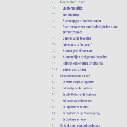
Hoe herken je ze?
7
Luisteren altijd
7.1
Een superego
7.2
Risico op grootheidswaanzin
7.3
Bezitten over een onuitputtelijke bron van
7.4
zelfvertrouwen
Denken alles te weten
7.5
Lijken iets te “missen”
7.6
Komen gevoelloos over
7.7
Kunnen bijna niet geraakt worden
7.8
Hebben een enorme uitstraling
7.9
Voelen zich alleen
7.10
Ik ben een Engelmens, wat nu?
8
De eerste stapjes als Engelmens
8.1
Het uiterlijk van de Engelmens
8.2
De ontwikkeling van de Engelmens
8.3
Het gedrag van de Engelmens
8.4
De Engelmens en de liefde
8.5
De engelmens en zijn / haar omgeving
8.6
De Engelmens en religie
8.7
De toekomst van de Engelmens
9