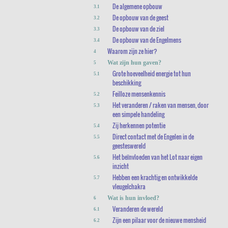
De algemene opbouw
3.1
De opbouw van de geest
3.2
De opbouw van de ziel
3.3
De opbouw van de Engelmens
3.4
Waarom zijn ze hier?
4
Wat zijn hun gaven?
5
Grote hoeveelheid energie tot hun
5.1
beschikking
Feilloze mensenkennis
5.2
Het veranderen / raken van mensen, door
5.3
een simpele handeling
Zij herkennen potentie
5.4
Direct contact met de Engelen in de
5.5
geesteswereld
Het beïnvloeden van het Lot naar eigen
5.6
inzicht
Hebben een krachtig en ontwikkelde
5.7
vleugelchakra
Wat is hun invloed?
6
Veranderen de wereld
6.1
Zijn een pilaar voor de nieuwe mensheid
6.2